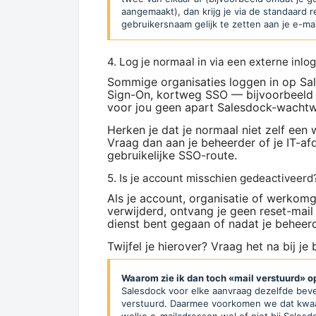
aangemaakt), dan krijg je via de standaard 
gebruikersnaam gelijk te zetten aan je e-ma
4. Log je normaal in via een externe inl
Sommige organisaties loggen in op Sal
Sign-On, kortweg SSO — bijvoorbeeld vi
voor jou geen apart Salesdock-wachtw
Herken je dat je normaal niet zelf ee
Vraag dan aan je beheerder of je IT-afd
gebruikelijke SSO-route.
5. Is je account misschien gedeactiveerd
Als je account, organisatie of werkomg
verwijderd, ontvang je geen reset-mail 
dienst bent gegaan of nadat je beheerd
Twijfel je hierover? Vraag het na bij je
Waarom zie ik dan toch «mail verstuurd» o
Salesdock voor elke aanvraag dezelfde beves
verstuurd. Daarmee voorkomen we dat kwaa