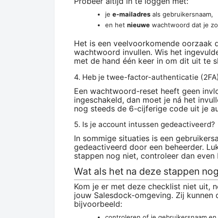
Probeer altijd in te loggen met:
je
e-mailadres
als gebruikersnaam,
en het
nieuwe
wachtwoord dat je zoj
Het is een veelvoorkomende oorzaak 
wachtwoord invullen. Wis het ingevul
met de hand één keer in om dit uit te sl
4. Heb je twee-factor-authenticatie (2FA
Een wachtwoord-reset heeft geen invlo
ingeschakeld, dan moet je ná het invu
nog steeds de 6-cijferige code uit je 
5. Is je account intussen gedeactiveerd?
In sommige situaties is een gebruiker
gedeactiveerd door een beheerder. Luk
stappen nog niet, controleer dan even b
Wat als het na deze stappen nog
Kom je er met deze checklist niet uit
jouw Salesdock-omgeving. Zij kunnen d
bijvoorbeeld:
controleren of je gebruikersnaam en e