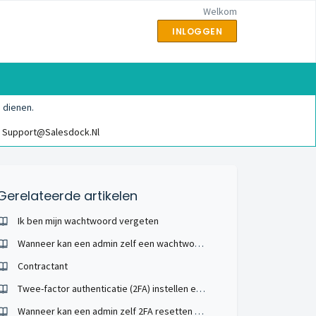
Welkom
INLOGGEN
 dienen.
Support@salesdock.nl
Gerelateerde artikelen
Ik ben mijn wachtwoord vergeten
Wanneer kan een admin zelf een wachtwoord resetten voor een gebruiker?
Contractant
Twee-factor authenticatie (2FA) instellen en beheren
Wanneer kan een admin zelf 2FA resetten voor een gebruiker?