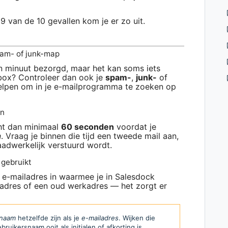
9 van de 10 gevallen kom je er zo uit.
spam- of junk-map
n minuut bezorgd, maar het kan soms iets
inbox? Controleer dan ook je
spam-
,
junk-
of
elpen om in je e-mailprogramma te zoeken op
an
ht dan minimaal
60 seconden
voordat je
n
. Vraag je binnen die tijd een tweede mail aan,
aadwerkelijk verstuurd wordt.
 gebruikt
 e-mailadres in waarmee je in Salesdock
 adres of een oud werkadres — het zorgt er
snaam
hetzelfde zijn als je
e-mailadres
. Wijken die
ruikersnaam ooit als initialen of afkorting is