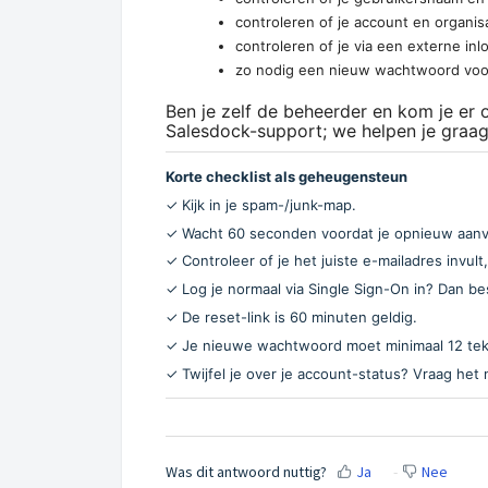
controleren of je account en organisat
controleren of je via een externe in
zo nodig een nieuw wachtwoord voor 
Ben je zelf de beheerder en kom je er
Salesdock-support; we helpen je graag
Korte checklist als geheugensteun
✓ Kijk in je spam-/junk-map.
✓ Wacht 60 seconden voordat je opnieuw aanv
✓ Controleer of je het juiste e-mailadres invult
✓ Log je normaal via Single Sign-On in? Dan b
✓ De reset-link is 60 minuten geldig.
✓ Je nieuwe wachtwoord moet minimaal 12 teke
✓ Twijfel je over je account-status? Vraag het n
Was dit antwoord nuttig?
Ja
Nee