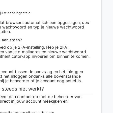
uist hebt ingesteld.
dat browsers automatisch een opgeslagen,
oud
de wachtwoord en typ je nieuwe wachtwoord
uiten.
) aan staan?
ed op je 2FA-instelling. Heb je 2FA
llen van je e-mailadres en nieuwe wachtwoord
authenticator-app invoeren om binnen te komen.
saccount tussen de aanvraag en het inloggen
t het inloggen ondanks alle bovenstaande
ij je beheerder of je account nog actief is.
 steeds niet werkt?
, neem dan contact op met de beheerder van
irect in jouw account meekijken en
-mailadres aan elkaar gelijk staan,