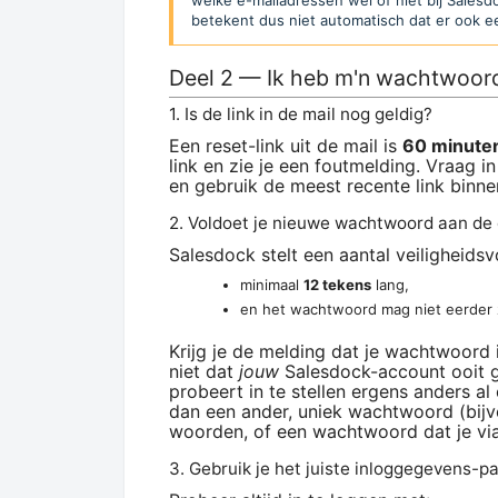
welke e-mailadressen wel of niet bij Sales
betekent dus niet automatisch dat er ook een
Deel 2 — Ik heb m'n wachtwoord
1. Is de link in de mail nog geldig?
Een reset-link uit de mail is
60 minute
link en zie je een foutmelding. Vraag 
en gebruik de meest recente link binnen
2. Voldoet je nieuwe wachtwoord aan de
Salesdock stelt een aantal veiligheid
minimaal
12 tekens
lang,
en het wachtwoord mag niet eerder 
Krijg je de melding dat je wachtwoord
niet dat
jouw
Salesdock-account ooit g
probeert in te stellen ergens anders al
dan een ander, uniek wachtwoord (bi
woorden, of een wachtwoord dat je v
3. Gebruik je het juiste inloggegevens-p