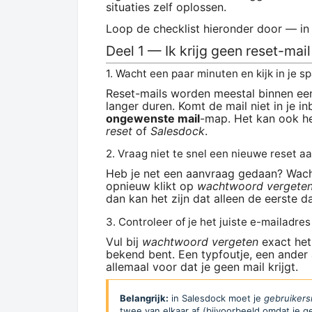
situaties zelf oplossen.
Loop de checklist hieronder door — in 
Deel 1 — Ik krijg geen reset-mail
1. Wacht een paar minuten en kijk in je 
Reset-mails worden meestal binnen ee
langer duren. Komt de mail niet in je 
ongewenste mail
-map. Het kan ook h
reset
of
Salesdock
.
2. Vraag niet te snel een nieuwe reset a
Heb je net een aanvraag gedaan? Wac
opnieuw klikt op
wachtwoord vergete
dan kan het zijn dat alleen de eerste d
3. Controleer of je het juiste e-mailadres
Vul bij
wachtwoord vergeten
exact het
bekend bent. Een typfoutje, een ander
allemaal voor dat je geen mail krijgt.
Belangrijk:
in Salesdock moet je
gebruiker
twee van elkaar af (bijvoorbeeld omdat je geb