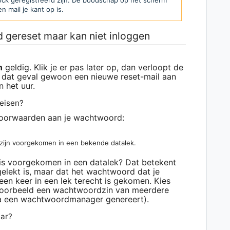
dock geregistreerd zijn. De boodschap op het scherm
 mail je kant op is.
 gereset maar kan niet inloggen
n
geldig. Klik je er pas later op, dan verloopt de
in dat geval gewoon een nieuwe reset-mail aan
 het uur.
 eisen?
svoorwaarden aan je wachtwoord:
zijn voorgekomen in een bekende datalek.
 is voorgekomen in een datalek? Dat betekent
elekt is, maar dat het wachtwoord dat je
 een keer in een lek terecht is gekomen. Kies
jvoorbeeld een wachtwoordzin van meerdere
ia een wachtwoordmanager genereert).
aar?