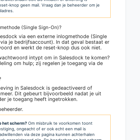
reset-knop geen mail. Vraag dan je beheerder om je
iladres.
ogmethode (Single Sign-On)?
esdock via een externe inlogmethode (Single
a je bedrijfsaccount). In dat geval bestaat er
oord en werkt de reset-knop dus ook niet.
n wachtwoord intypt om in Salesdock te komen?
eling om hulp; zij regelen je toegang via de
?
eving in Salesdock is gedeactiveerd of
meer. Dit gebeurt bijvoorbeeld nadat je uit
er je toegang heeft ingetrokken.
 beheerder.
p het scherm?
Om misbruik te voorkomen toont
tiging, ongeacht of er ook echt een mail is
dwillenden via deze pagina kunnen achterhalen