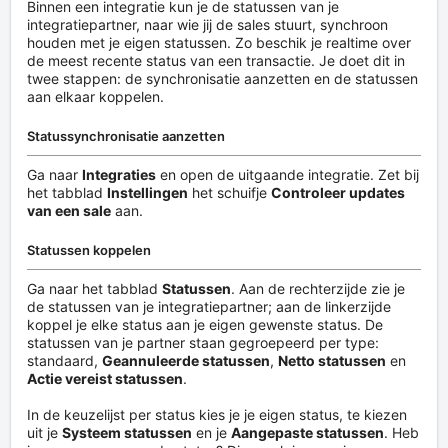
Binnen een integratie kun je de statussen van je
integratiepartner, naar wie jij de sales stuurt, synchroon
houden met je eigen statussen. Zo beschik je realtime over
de meest recente status van een transactie. Je doet dit in
twee stappen: de synchronisatie aanzetten en de statussen
aan elkaar koppelen.
Statussynchronisatie aanzetten
Ga naar
Integraties
en open de uitgaande integratie. Zet bij
het tabblad
Instellingen
het schuifje
Controleer updates
van een sale
aan.
Statussen koppelen
Ga naar het tabblad
Statussen
. Aan de rechterzijde zie je
de statussen van je integratiepartner; aan de linkerzijde
koppel je elke status aan je eigen gewenste status. De
statussen van je partner staan gegroepeerd per type:
standaard,
Geannuleerde statussen
,
Netto statussen
en
Actie vereist statussen
.
In de keuzelijst per status kies je je eigen status, te kiezen
uit je
Systeem statussen
en je
Aangepaste statussen
. Heb