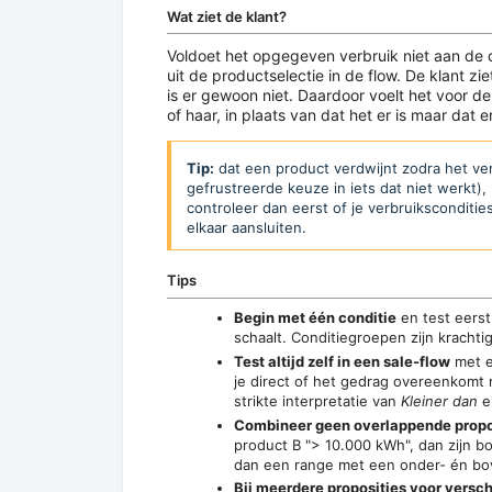
Wat ziet de klant?
Voldoet het opgegeven verbruik niet aan de 
uit de productselectie in de flow. De klant 
is er gewoon niet. Daardoor voelt het voor d
of haar, in plaats van dat het er is maar dat e
Tip:
dat een product verdwijnt zodra het verb
gefrustreerde keuze in iets dat niet werkt), 
controleer dan eerst of je verbruiksconditie
elkaar aansluiten.
Tips
Begin met één conditie
en test eerst
schaalt. Conditiegroepen zijn krachtig
Test altijd zelf in een sale-flow
met e
je direct of het gedrag overeenkomt
strikte interpretatie van
Kleiner dan
e
Combineer geen overlappende propo
product B "> 10.000 kWh", dan zijn bo
dan een range met een onder- én bo
Bij meerdere proposities voor versc