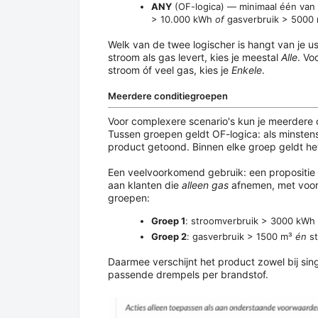
ANY
(OF-logica) — minimaal één van d
> 10.000 kWh
of
gasverbruik > 5000 
Welk van de twee logischer is hangt van je u
stroom als gas levert, kies je meestal
Alle
. Vo
stroom óf veel gas, kies je
Enkele
.
Meerdere conditiegroepen
Voor complexere scenario's kun je meerdere
Tussen groepen geldt OF-logica: als minstens
product getoond. Binnen elke groep geldt het
Een veelvoorkomend gebruik: een propositie
aan klanten die
alleen gas
afnemen, met voor 
groepen:
Groep 1
: stroomverbruik > 3000 kWh
Groep 2
: gasverbruik > 1500 m³
én
st
Daarmee verschijnt het product zowel bij sing
passende drempels per brandstof.