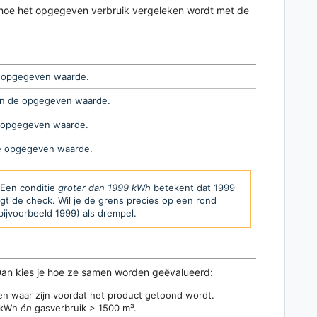
lt hoe het opgegeven verbruik vergeleken wordt met de
Voorbeeld
de opgegeven waarde.
Stroomverb
aan de opgegeven waarde.
Gasverbrui
e opgegeven waarde.
Stroomverb
de opgegeven waarde.
Stroomverb
 Een conditie
groter dan 1999 kWh
betekent dat 1999
gt de check. Wil je de grens precies op een rond
ijvoorbeeld 1999) als drempel.
Dan kies je hoe ze samen worden geëvalueerd:
en waar zijn voordat het product getoond wordt.
0 kWh
én
gasverbruik > 1500 m³.