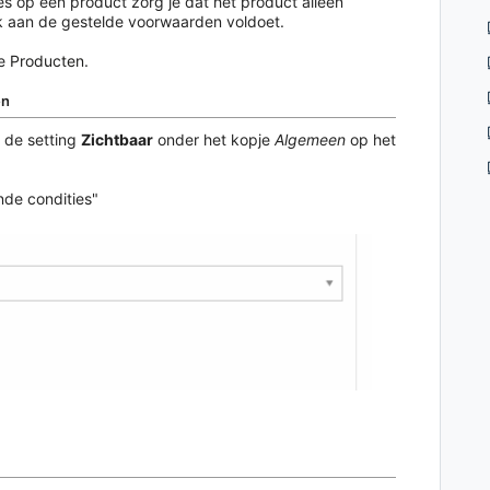
es op een product zorg je dat het product alleen
k aan de gestelde voorwaarden voldoet.
ie
Producten
.
en
 de setting
Zichtbaar
onder het kopje
Algemeen
op het
nde condities"