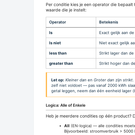
Per conditie kies je een operator die bepaa
waarde die je instelt:
Operator
Betekenis
Is
Exact gelijk aan 
Is niet
Niet exact gelijk 
less than
Strikt lager dan d
greater than
Strikt hoger dan 
Let op:
Kleiner dan
en
Groter dan
zijn
strikt
.
zelf niet voldoet — pas vanaf 2000 kWh slaa
getal leggen, neem dan één eenheid lager (b
Logica: Alle of Enkele
Heb je meerdere condities op één product? 
All
(EN-logica) — alle condities moet
Bijvoorbeeld: stroomverbruik > 500