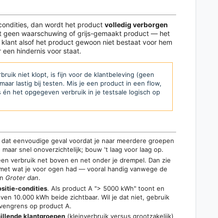
condities, dan wordt het product
volledig verborgen
ziet geen waarschuwing of grijs-gemaakt product — het
e klant alsof het product gewoon niet bestaat voor hem
r een hindernis voor staat.
ruik niet klopt, is fijn voor de klantbeleving (geen
maar lastig bij testen. Mis je een product in een flow,
s én het opgegeven verbruik in je testsale logisch op
 dat eenvoudige geval voordat je naar meerdere groepen
 maar snel onoverzichtelijk; bouw 't laag voor laag op.
en verbruik net boven en net onder je drempel. Dan zie
 met wat je voor ogen had — vooral handig vanwege de
n
Groter dan
.
sitie-condities
. Als product A "> 5000 kWh" toont en
ven 10.000 kWh beide zichtbaar. Wil je dat niet, gebruik
vengrens op product A.
hillende klantgroepen
(kleinverbruik versus grootzakelijk)