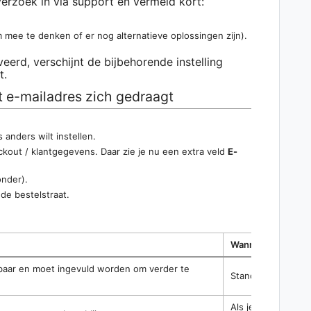
erzoek in via support en vermeld kort:
 mee te denken of er nog alternatieve oplossingen zijn).
eerd, verschijnt de bijbehorende instelling
t.
et e-mailadres zich gedraagt
 anders wilt instellen.
ckout / klantgegevens. Daar zie je nu een extra veld
E-
onder).
n de bestelstraat.
Wanneer kiezen?
htbaar en moet ingevuld worden om verder te
Standaardgedrag — 
Als je liever wel 