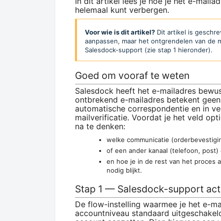
In dit artikel lees je hoe je het e-maila
helemaal kunt verbergen.
Voor wie is dit artikel?
Dit artikel is geschr
aanpassen, maar het ontgrendelen van de m
Salesdock-support (zie stap 1 hieronder).
Goed om vooraf te weten
Salesdock heeft het e-mailadres bewust
ontbrekend e-mailadres betekent geen
automatische correspondentie en in ve
mailverificatie. Voordat je het veld op
na te denken:
welke communicatie (orderbevestiging
of een ander kanaal (telefoon, post)
en hoe je in de rest van het proces 
nodig blijkt.
Stap 1 — Salesdock-support acti
De flow-instelling waarmee je het e-ma
accountniveau standaard uitgeschakel