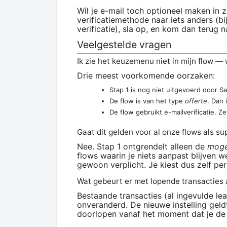
Wil je e-mail toch optioneel maken in z
verificatiemethode naar iets anders (bi
verificatie), sla op, en kom dan terug n
Veelgestelde vragen
Ik zie het keuzemenu niet in mijn flow — 
Drie meest voorkomende oorzaken:
Stap 1 is nog niet uitgevoerd door S
De flow is van het type
offerte
. Dan 
De flow gebruikt e-mailverificatie. Z
Gaat dit gelden voor al onze flows als su
Nee. Stap 1 ontgrendelt alleen de
moge
flows waarin je niets aanpast blijven w
gewoon verplicht. Je kiest dus zelf per
Wat gebeurt er met lopende transacties a
Bestaande transacties (al ingevulde lea
onveranderd. De nieuwe instelling geldt
doorlopen vanaf het moment dat je de 