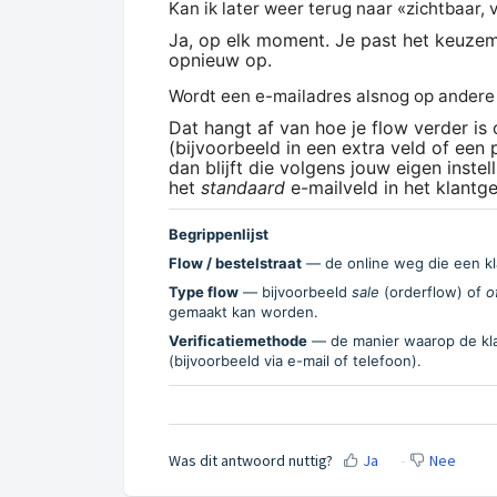
Kan ik later weer terug naar «zichtbaar, 
Ja, op elk moment. Je past het keuzem
opnieuw op.
Wordt een e-mailadres alsnog op andere 
Dat hangt af van hoe je flow verder is
(bijvoorbeeld in een extra veld of ee
dan blijft die volgens jouw eigen instel
het
standaard
e-mailveld in het klantg
Begrippenlijst
Flow / bestelstraat
— de online weg die een kl
Type flow
— bijvoorbeeld
sale
(orderflow) of
o
gemaakt kan worden.
Verificatiemethode
— de manier waarop de klan
(bijvoorbeeld via e-mail of telefoon).
Was dit antwoord nuttig?
Ja
Nee