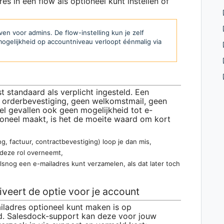
dres in een flow als optioneel kunt instellen of
even voor admins. De flow-instelling kun je zelf
ogelijkheid op accountniveau verloopt éénmalig via
 standaard als verplicht ingesteld. Een
 orderbevestiging, geen welkomstmail, geen
el gevallen ook geen mogelijkheid tot e-
tioneel maakt, is het de moeite waard om kort
, factuur, contractbevestiging) loop je dan mis,
 deze rol overneemt,
alsnog een e-mailadres kunt verzamelen, als dat later toch
veert de optie voor je account
iladres optioneel kunt maken is op
d. Salesdock-support kan deze voor jouw