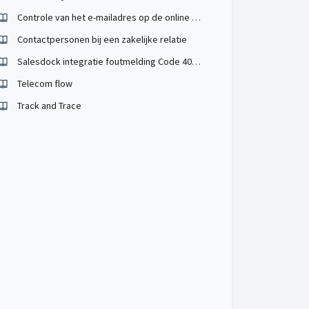
Controle van het e-mailadres op de online acceptatiepagina
Contactpersonen bij een zakelijke relatie
Salesdock integratie foutmelding Code 400: bij het type sale (Bestelling vs. Offerte)
Telecom flow
Track and Trace