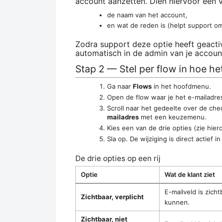
account aanzetten. Dien hiervoor een v
de naam van het account,
en wat de reden is (helpt support om
Zodra support deze optie heeft geactiv
automatisch in de admin van je accoun
Stap 2 — Stel per flow in hoe h
Ga naar
Flows
in het hoofdmenu.
Open de flow waar je het e-mailadres
Scroll naar het gedeelte over de che
mailadres
met een keuzemenu.
Kies een van de drie opties (zie hier
Sla op. De wijziging is direct actief i
De drie opties op een rij
Optie
Wat de klant ziet
E-mailveld is zic
Zichtbaar, verplicht
kunnen.
Zichtbaar, niet