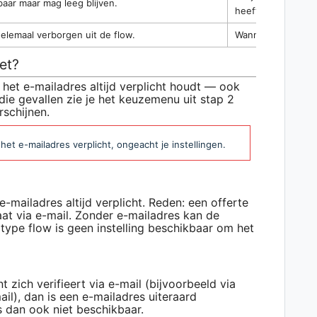
tbaar maar mag leeg blijven.
heeft.
helemaal verborgen uit de flow.
Wanneer e-mail in 
et?
 het e-mailadres altijd verplicht houdt — ook
 die gevallen zie je het keuzemenu uit stap 2
rschijnen.
 het e-mailadres verplicht, ongeacht je instellingen.
 e-mailadres altijd verplicht. Reden: een offerte
aat via e-mail. Zonder e-mailadres kan de
t type flow is geen instelling beschikbaar om het
t zich verifieert via e-mail (bijvoorbeeld via
ail), dan is een e-mailadres uiteraard
s dan ook niet beschikbaar.