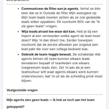
Communiceer de filter aan je agents.
Vertel ze één
keer dat ze in Outside de filter
Mijn weergave
op
Mijn team leads
moeten zetten als ze ook gedeelde
leads willen oppakken. Dit voorkomt 80% van de "ik
zie geen leads"-vragen.
Wijs leads alvast toe waar dat kan.
Heb je bij een
import al een vermoeden welke agent de lead moet
doen? Wijs 'm dan direct toe. Eerder toewijzen
voorkomt dat de eerste afboeker per ongeluk een
lead pakt die voor een collega bedoeld was.
Gebruik de team-toggle bewust.
De schakelaar
Alle
agents binnen dit team kunnen elkaars leads
benaderen
bepaalt of teamleden ook elkaars
toegewezen leads zien. Zet 'm aan als je een
teamcultuur wilt waar agents elkaars werk kunnen
ondersteunen; laat 'm uit als de scheiding privé moet
blijven.
Veelgestelde vragen
Mijn agents zien geen leads — ik heb ze toch aan het team
gekoppeld?