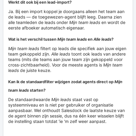
Werkt dit ook bij een lead-import?
Ja. Bij een import koppel je doorgaans alleen het team aan
de leads — de toegewezen-agent blijft leeg. Daarna zien
alle teamleden de leads onder
Mijn team leads
en wordt de
eerste afboeker automatisch eigenaar.
Wat is het verschil tussen
Mijn team leads
en
Alle leads
?
Mijn team leads
filtert op leads die specifiek aan jouw eigen
team gekoppeld zijn.
Alle leads
toont ook leads van andere
teams (mits die teams aan jouw team zijn gekoppeld voor
cross-zichtbaarheid). Voor de meeste agents is
Mijn team
leads
de juiste keuze.
Kan ik de standaardfilter wijzigen zodat agents direct op
Mijn
team leads
starten?
De standaardwaarde
Mijn leads
staat vast op
systeemniveau en is niet per gebruiker of organisatie
aanpasbaar. Wel onthoudt Salesdock de laatste keuze van
de agent binnen zijn sessie, dus na één keer wisselen blijft
de instelling staan totdat 'ie 'm zelf weer aanpast.