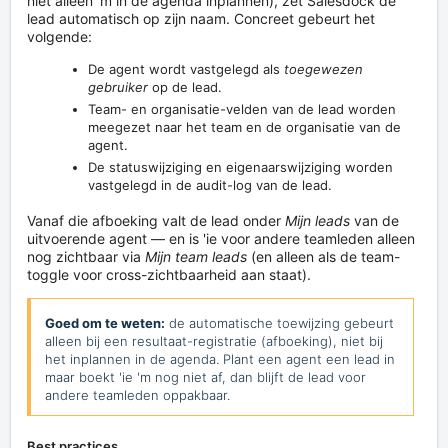
niet alleen 'm in de agenda inplannen), zet Salesdock de
lead automatisch op zijn naam. Concreet gebeurt het
volgende:
De agent wordt vastgelegd als
toegewezen
gebruiker
op de lead.
Team- en organisatie-velden van de lead worden
meegezet naar het team en de organisatie van de
agent.
De statuswijziging en eigenaarswijziging worden
vastgelegd in de audit-log van de lead.
Vanaf die afboeking valt de lead onder
Mijn leads
van de
uitvoerende agent — en is 'ie voor andere teamleden alleen
nog zichtbaar via
Mijn team leads
(en alleen als de team-
toggle voor cross-zichtbaarheid aan staat).
Goed om te weten:
de automatische toewijzing gebeurt
alleen bij een resultaat-registratie (afboeking), niet bij
het inplannen in de agenda. Plant een agent een lead in
maar boekt 'ie 'm nog niet af, dan blijft de lead voor
andere teamleden oppakbaar.
Best practices