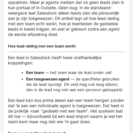
oppakken. Maar je agents melden dat ze geen leads zien in
hun portaal of in Outside. Geen bug: in de standaard-
weergave laat Salesdock alleen leads zien die pérsoonlijk
aan je zijn toegewezen. Dit artikel legt uit hoe lead-deling
met een team echt werkt, hoe je teamleden de gedeelde
leads in beeld krijgen, en wat er gebeurt zodra een agent
de eerste afboeking doet.
Hoe lead-deling met een team werkt
Een lead in Salesdock heeft twee onafhankelijke
koppelingen:
Een team
— het team waar de lead onder valt.
Een toegewezen agent
— de specifieke gebruiker
die de lead opvolgt. Dit veld mag ook leeg blijven;
dan is de lead nog niet aan een persoon gekoppeld.
Een lead kan dus prima alleen aan een team hangen zonder
dat 'ie aan een individuele agent is toegewezen. Dat heet in
de praktijk vaak "gedeeld met een team". Het systeem laat
dit toe — bijvoorbeeld bij een lead-import waarin je wel het
team kent maar nog niet wie 'm gaat doen.