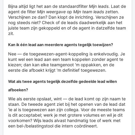
Bijna altijd ligt het aan de standaardfilter
Mijn leads
. Laat de
agent de filter
Mijn weergave
op
Mijn team leads
zetten.
Verschijnen ze dan? Dan klopt de inrichting. Verschijnen ze
nog steeds niet? Check of de leads daadwerkelijk aan het
juiste team zijn gekoppeld en of de agent in datzelfde team
zit.
Kan ik één lead aan meerdere agents tegelijk toewijzen?
Nee — de toegewezen-agent-koppeling is enkelvoudig. Je
kunt wel een lead aan een team koppelen zonder agent te
kiezen; dan kan elke teamgenoot 'm oppakken, en de
eerste die afboekt krijgt 'm definitief toegewezen.
Wat als twee agents tegelijk dezelfde gedeelde lead willen
afboeken?
Wie als eerste opslaat, wint — de lead komt op zijn naam te
staan. De tweede agent ziet bij het openen van de lead dat
'ie al is toegewezen aan zijn collega. Voor de meeste teams
is dit acceptabel; werk je met grotere volumes en wil je dit
voorkomen? Wijs leads alvast handmatig toe of werk met
een bel-/belastingstool die intern coördineert.