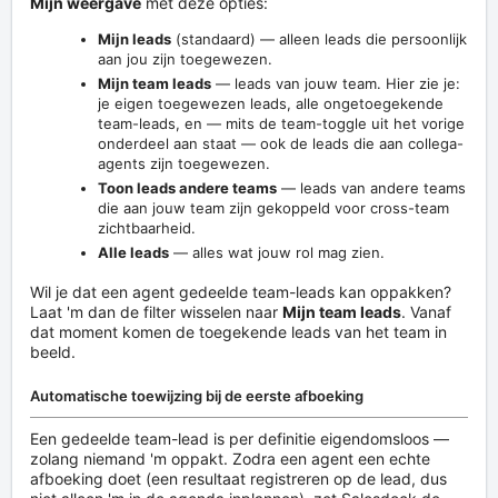
Mijn weergave
met deze opties:
Mijn leads
(standaard) — alleen leads die persoonlijk
aan jou zijn toegewezen.
Mijn team leads
— leads van jouw team. Hier zie je:
je eigen toegewezen leads, alle ongetoegekende
team-leads, en — mits de team-toggle uit het vorige
onderdeel aan staat — ook de leads die aan collega-
agents zijn toegewezen.
Toon leads andere teams
— leads van andere teams
die aan jouw team zijn gekoppeld voor cross-team
zichtbaarheid.
Alle leads
— alles wat jouw rol mag zien.
Wil je dat een agent gedeelde team-leads kan oppakken?
Laat 'm dan de filter wisselen naar
Mijn team leads
. Vanaf
dat moment komen de toegekende leads van het team in
beeld.
Automatische toewijzing bij de eerste afboeking
Een gedeelde team-lead is per definitie eigendomsloos —
zolang niemand 'm oppakt. Zodra een agent een echte
afboeking doet (een resultaat registreren op de lead, dus