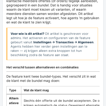
klantactie meerdere offertes (of orders) tegelijk aanbieden,
gegroepeerd in een
bundel
. Dat is handig voor situaties
waarin de klant moet kiezen uit varianten, of waarin
meerdere diensten samen worden afgesloten. Dit artikel
legt uit hoe je de feature activeert, hoe agents 'm gebruiken
en wat de klant te zien krijgt.
Voor wie is dit artikel?
Dit artikel is geschreven voor
admins. Het activeren en configureren van de feature
gebeurt vanuit
Instellingen → Transacties → Algemeen
.
Agents hebben hier verder geen instellingen aan te
raken — zij krijgen alleen extra knoppen tot hun
beschikking zodra de feature aan staat.
Het verschil tussen alternatieven en combinaties
De feature kent twee bundel-types. Het verschil zit in wat
de klant met de bundel mag doen:
Type
Wat de klant mag
Altern
Slechts één offerte uit de bundel accepteren. De overi
atieve
krijgen automatisch de status
Geweigerd alternatief
.