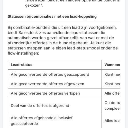
"afgewezen omdat een andere optie uit de bundel is
gekozen".
Statussen bij combinaties met een lead-koppeling
Bij combinatie-bundels die uit een lead zijn voortgekomen,
biedt Salesdock zes aanvullende lead-statussen die
automatisch worden gezet afhankelijk van wat er met de
afzonderlijke offertes in de bundel gebeurt. Je kunt die
statussen mappen aan je eigen lead-statusmodel onder de
flow-instellingen:
Lead-status
Wanneer ing
Alle geconverteerde offertes geaccepteerd
Klant heeft a
Alle geconverteerde offertes afgewezen
Klant heeft a
Alle geconverteerde offertes verlopen
Alle offertes
Op de bundel
Deel van de offertes is afgerond
compleet.
Alle offertes afgehandeld inclusief
Alles is afge
geaccepteerde