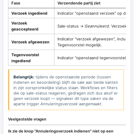
Fase
Verzendende partij ziet
Verzoek ingediend
Indicator "openstaand verzoek" op de tr
Verzoek
Sale-status →
Geannuleerd
. Verzoek afg
geaccepteerd
Indicator "verzoek afgewezen", inclusief
Verzoek afgewezen
Tegenvoorstel mogelijk.
Tegenvoorstel
Indicator "openstaand tegenvoorstel".
ingediend
Belangrijk:
tijdens de openstaande periode (tussen
indienen en beoordeling) blijft de sale aan beide kanten
in zijn oorspronkelijke status staan. Workflows en filters
die op sale-status reageren, gedragen zich dus alsof er
geen verzoek loopt — signaleer dit type zaken via de
aparte trigger
Annuleringsverzoek aangemaakt
.
Veelgestelde vragen
Ik zie de knop "Annuleringsverzoek indienen" niet op een