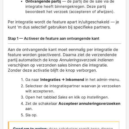
Ontvangende partij
— de partij die de sale via de
integratie heeft binnengekregen. Deze partij
beoordeelt het verzoek (accepteren of afwijzen).
Per integratie wordt de feature apart in/uitgeschakeld — je
kunt 'm dus selectief gebruiken bij specifieke partners.
Stap 1 — Activeer de feature aan ontvangende kant
Aan de ontvangende kant moet eenmalig per integratie de
feature worden geactiveerd. Daarna ziet de verzendende
partij automatisch de knop
Annuleringsverzoek indienen
verschijnen op verzonden sales binnen die integratie.
Zonder deze activatie blijft de knop verborgen.
Ga naar
Integraties → Inkomend
in het admin-menu.
Selecteer de integratiepartner waarvan je verzoeken
wilt accepteren.
Open het tabblad
Sales
en klik op
Instellingen
.
Zet de schakelaar
Accepteer annuleringsverzoeken
aan.
Sla op.
Goed om te weten:
deze schakelaar regelt twee dingen