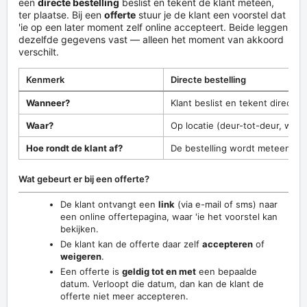
een
directe bestelling
beslist en tekent de klant meteen,
ter plaatse. Bij een
offerte
stuur je de klant een voorstel dat
'ie op een later moment zelf online accepteert. Beide leggen
dezelfde gegevens vast — alleen het moment van akkoord
verschilt.
Kenmerk
Directe bestelling
Wanneer?
Klant beslist en tekent direct
Waar?
Op locatie (deur-tot-deur, winkel
Hoe rondt de klant af?
De bestelling wordt meteen gep
Wat gebeurt er bij een offerte?
De klant ontvangt een
link
(via e-mail of sms) naar
een online offertepagina, waar 'ie het voorstel kan
bekijken.
De klant kan de offerte daar zelf
accepteren
of
weigeren
.
Een offerte is
geldig tot en met
een bepaalde
datum. Verloopt die datum, dan kan de klant de
offerte niet meer accepteren.