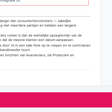
ntegratie zit.
s langer dan consumentenvensters — zakelijke
ng met meerdere partijen en hebben een langere
 iets ruimer is dan de wettelijke opzegtermijn van de
je dat de meeste klanten een datum aanpassen.
rte door 'm in een sale-flow op te roepen en te controleren
 bandbreedte toont.
t inrichten van leveranciers, zie
Producten
en