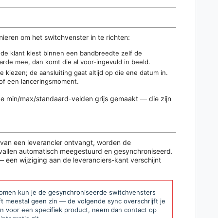
eren om het switchvenster in te richten:
e klant kiest binnen een bandbreedte zelf de
rde mee, dan komt die al voor-ingevuld in beeld.
e kiezen; de aansluiting gaat altijd op die ene datum in.
s of een lanceringsmoment.
e min/max/standaard-velden grijs gemaakt — die zijn
s van een leverancier ontvangt, worden de
gevallen automatisch meegestuurd en gesynchroniseerd.
 — een wijziging aan de leveranciers-kant verschijnt
e komen kun je de gesynchroniseerde switchvensters
t meestal geen zin — de volgende sync overschrijft je
en voor een specifiek product, neem dan contact op