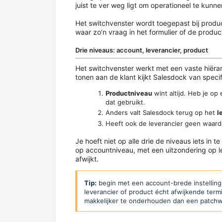
juist te ver weg ligt om operationeel te kunn
Het switchvenster wordt toegepast bij prod
waar zo'n vraag in het formulier of de produ
Drie niveaus: account, leverancier, product
Het switchvenster werkt met een vaste hiërarc
tonen aan de klant kijkt Salesdock van specif
Productniveau
wint altijd. Heb je op
dat gebruikt.
Anders valt Salesdock terug op het
l
Heeft ook de leverancier geen waar
Je hoeft niet op alle drie de niveaus iets in 
op accountniveau, met een uitzondering op l
afwijkt.
Tip:
begin met een account-brede instelling 
leverancier of product écht afwijkende termij
makkelijker te onderhouden dan een patchwo