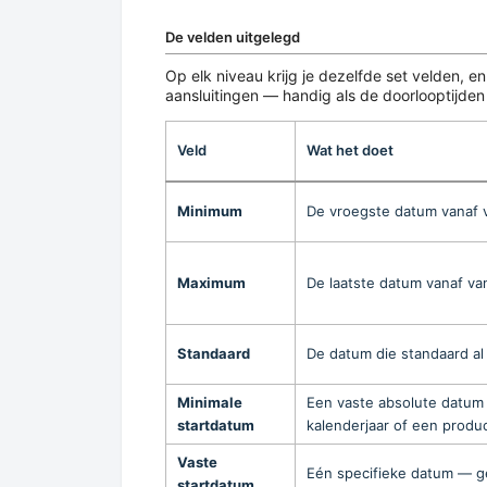
De velden uitgelegd
Op elk niveau krijg je dezelfde set velden, e
aansluitingen — handig als de doorlooptijden
Veld
Wat het doet
Minimum
De vroegste datum vanaf v
Maximum
De laatste datum vanaf va
Standaard
De datum die standaard al 
Minimale
Een vaste absolute datum
startdatum
kalenderjaar of een produ
Vaste
Eén specifieke datum — ge
startdatum