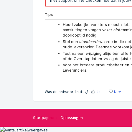
met support om te checken hoe dat in jouw i
Tips
Houd zakelijke vensters meestal iet
aansluitingen vragen vaker afstemmi
doorlooptijd nodig.
Stel een
standaard
-waarde in die net
oude leverancier. Daarmee voorkom 
Test na een wijziging altijd één offe
of de Overstapdatum-vraag de juiste
Voor het bredere productbeheer en he
Leveranciers
.
Was dit antwoord nuttig?
Ja
Nee
Startpagina
Oplossingen