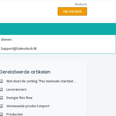
Welkom
INLOGGEN
 dienen.
Support@salesdock.nl
Gerelateerde artikelen
Wat doet de setting "Pas minimale startdatum aan"?
Leveranciers
Energie flex flow
Vernieuwde product-import
Producten