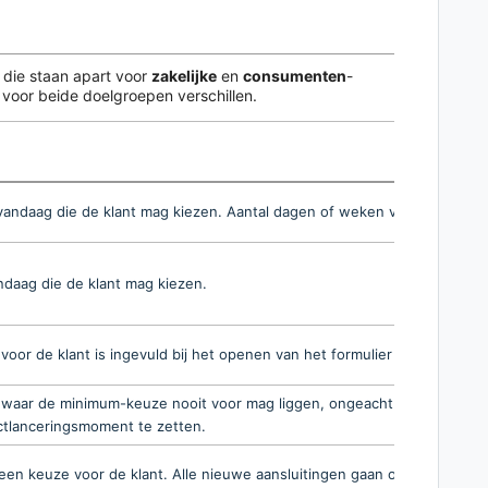
n die staan apart voor
zakelijke
en
consumenten
-
 voor beide doelgroepen verschillen.
andaag die de klant mag kiezen. Aantal dagen of weken vooruit.
ndaag die de klant mag kiezen.
voor de klant is ingevuld bij het openen van het formulier — uiteraard
 waar de minimum-keuze nooit voor mag liggen, ongeacht het aantal da
ctlanceringsmoment te zetten.
en keuze voor de klant. Alle nieuwe aansluitingen gaan op die ene dat