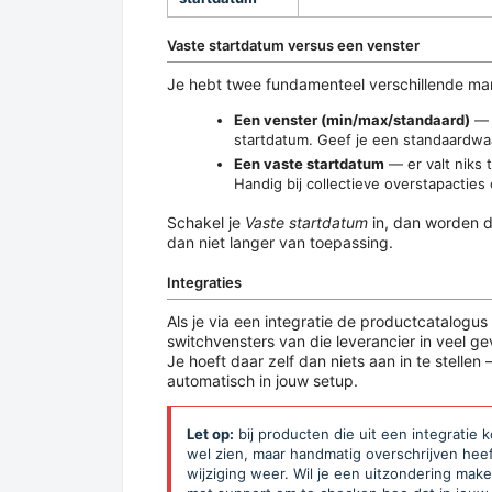
Vaste startdatum versus een venster
Je hebt twee fundamenteel verschillende mani
Een venster (min/max/standaard)
— d
startdatum. Geef je een standaardwaa
Een vaste startdatum
— er valt niks t
Handig bij collectieve overstapactie
Schakel je
Vaste startdatum
in, dan worden d
dan niet langer van toepassing.
Integraties
Als je via een integratie de productcatalogu
switchvensters van die leverancier in veel 
Je hoeft daar zelf dan niets aan in te stellen
automatisch in jouw setup.
Let op:
bij producten die uit een integrati
wel zien, maar handmatig overschrijven heef
wijziging weer. Wil je een uitzondering mak