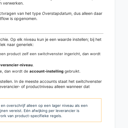
en verwerken.
uctvragen van het type
Overstapdatum
, dus alleen daar
ctflow is opgenomen.
hie. Op elk niveau kun je een waarde instellen; bij het
iek naar generiek:
 een product zelf een switchvenster ingericht, dan wordt
everancier-niveau
.
de, dan wordt de
account-instelling
gebruikt.
te stellen. In de meeste accounts staat het switchvenster
everancier- of productniveau alleen wanneer dat
en overschrijf alleen op een lager niveau als een
nen vereist. Eén afwijking per leverancier is
rk van product-specifieke regels.