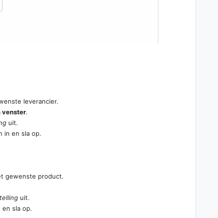
enste leverancier.
 venster
.
ing
uit.
 in en sla op.
et gewenste product.
telling
uit.
 en sla op.