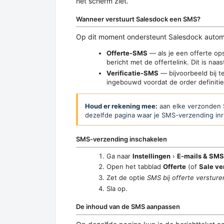
het scherm ziet.
Wanneer verstuurt Salesdock een SMS?
Op dit moment ondersteunt Salesdock automa
Offerte-SMS
— als je een offerte op
bericht met de offertelink. Dit is naa
Verificatie-SMS
— bijvoorbeeld bij te
ingebouwd voordat de order definitie
Houd er rekening mee:
aan elke verzonden S
dezelfde pagina waar je SMS-verzending inr
SMS-verzending inschakelen
Ga naar
Instellingen
›
E-mails & SMS
Open het tabblad
Offerte
(of
Sale ver
Zet de optie
SMS bij offerte versture
Sla op.
De inhoud van de SMS aanpassen