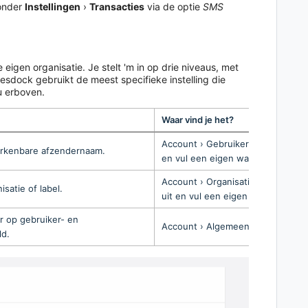
 onder
Instellingen
›
Transacties
via de optie
SMS
eigen organisatie. Je stelt 'm in op drie niveaus, met
alesdock gebruikt de meest specifieke instelling die
u erboven.
Waar vind je het?
Account › Gebruikers › gewenste
erkenbare afzendernaam.
en vul een eigen waarde in.
Account › Organisaties › gewenst
satie of label.
uit en vul een eigen waarde in.
r op gebruiker- en
Account › Algemeen › sectie SMS
ld.