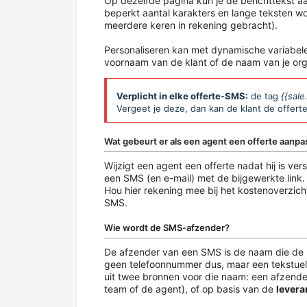
Op dezelfde pagina kun je de berichttekst 
beperkt aantal karakters en lange teksten w
meerdere keren in rekening gebracht).
Personaliseren kan met dynamische variabele
voornaam van de klant of de naam van je org
Verplicht in elke offerte-SMS:
de tag
{{sale
Vergeet je deze, dan kan de klant de offert
Wat gebeurt er als een agent een offerte aanpa
Wijzigt een agent een offerte nadat hij is v
een SMS (en e-mail) met de bijgewerkte link. 
Hou hier rekening mee bij het kostenoverzich
SMS.
Wie wordt de SMS-afzender?
De afzender van een SMS is de naam die de kl
geen telefoonnummer dus, maar een tekstuel
uit twee bronnen voor die naam: een afzend
team of de agent), of op basis van de
levera