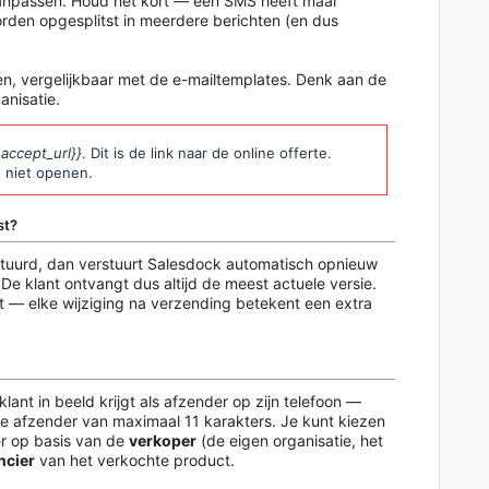
aanpassen. Houd het kort — een SMS heeft maar
orden opgesplitst in meerdere berichten (en dus
n, vergelijkbaar met de e-mailtemplates. Denk aan de
anisatie.
.accept_url}}
. Dit is de link naar de online offerte.
e niet openen.
st?
erstuurd, dan verstuurt Salesdock automatisch opnieuw
De klant ontvangt dus altijd de meest actuele versie.
t — elke wijziging na verzending betekent een extra
ant in beeld krijgt als afzender op zijn telefoon —
e afzender van maximaal 11 karakters. Je kunt kiezen
er op basis van de
verkoper
(de eigen organisatie, het
ncier
van het verkochte product.